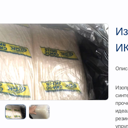
Из
И
Опис
Изоп
синт
проч
идеа
рези
упру