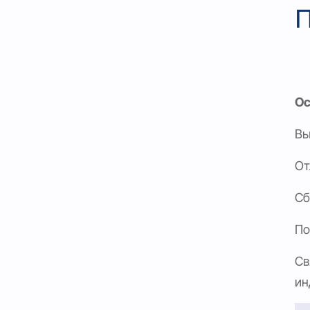
П
Ос
Вы
От
Сб
По
Св
ин