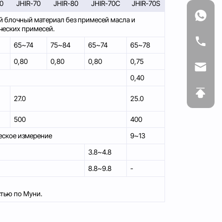
60
JHIR-70
JHIR-80
JHIR-70C
JHIR-70S
й блочный материал без примесей масла и
ческих примесей.
65~74
75~84
65~74
65~78
0,80
0,80
0,80
0,75
0,40
27.0
25.0
500
400
еское измерение
9~13
3.8~4.8
8.8~9.8
-
стью по Муни.