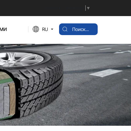
Select Language
▼
АМИ
RU
Поиск...