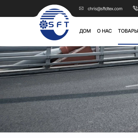
Изопреновый
chris@sftdtex.com
каучук,
ДОМ
О НАС
ТОВАР
ИК