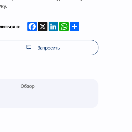
ку.
Facebook
X
LinkedIn
WhatsApp
Share
литься с:
Запросить
Обзор