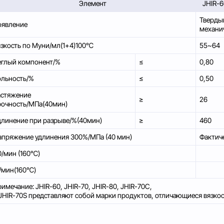
Элемент
JHIR-
Тверды
оявление
механи
язкость по Муни/мл(1+4)100℃
55~64
еглый компонент/%
≤
0,80
ольность/%
≤
0,50
астяжение
≥
26
рочность/МПа(40мин)
длинение при разрыве/%(40мин)
≥
460
апряжение удлинения 300%/МПа (40 мин)
Фактич
0/мин (160℃)
9/мин(160℃)
имечание: JHIR-60, JHIR-70, JHIR-80, JHIR-70C,
 JHIR-70S представляют собой марки продуктов, отличающиеся вязко