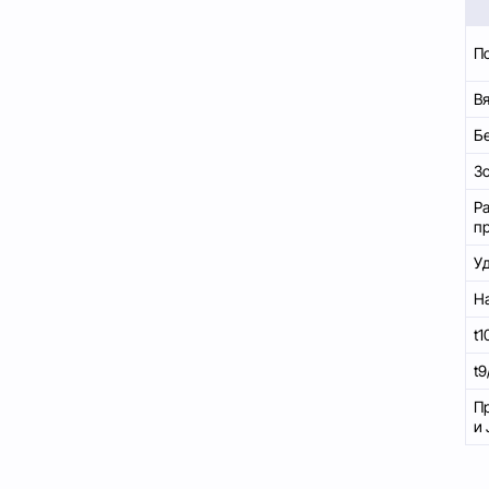
П
В
Б
З
Р
п
У
Н
t1
t
Пр
и