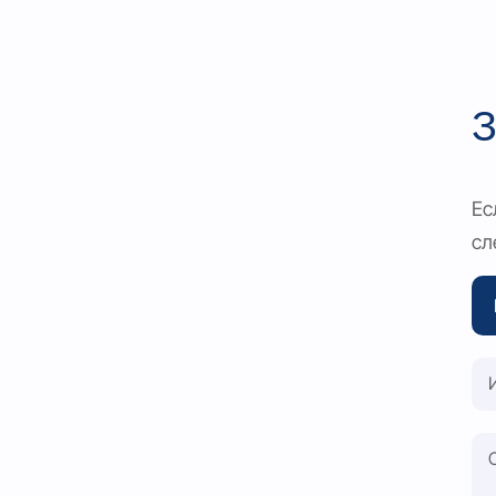
З
Ес
сл