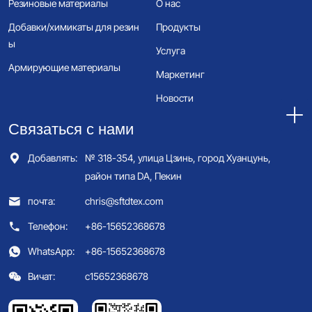
Резиновые материалы
О нас
Добавки/химикаты для резин
Продукты
ы
Услуга
Армирующие материалы
Маркетинг
Новости
Связаться с нами
Добавлять:
№ 318-354, улица Цзинь, город Хуанцунь,
район типа DA, Пекин
почта:
chris@sftdtex.com
Телефон:
+86-15652368678
WhatsApp:
+86-15652368678
Вичат:
c15652368678